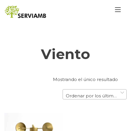
Saltar
Alt
al
la
contenido
nav
Viento
Mostrando el único resultado
Ordenar por los últimos